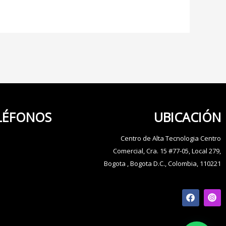
LÉFONOS
UBICACIÓN
Centro de Alta Tecnologia Centro
Comercial, Cra. 15 #77-05, Local 279,
Bogota , Bogota D.C., Colombia, 110221
F
a
c
e