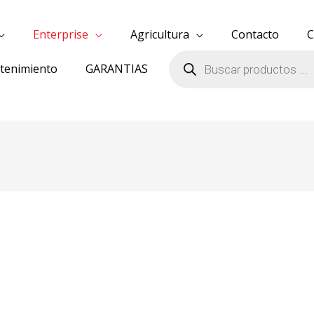
Enterprise
Agricultura
Contacto
C
Búsqueda
de
ntenimiento
GARANTIAS
productos
rdenado
or
s
timos