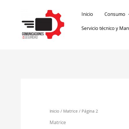
Ir
al
Inicio
Consumo
contenido
Servicio técnico y Ma
O
p
lo
úl
Inicio
/
Matrice
/ Página 2
Matrice