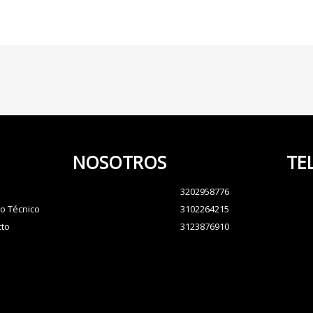
NOSOTROS
TE
3202958776
io Técnico
3102264215
cto
3123876910