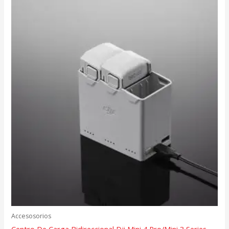
Accesosorios
Centro De Carga Bidireccional Dji Mini 4 Pro/Mini 3 Series