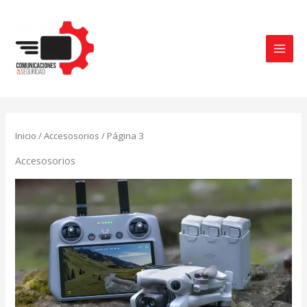
Ir
al
contenido
Inicio
/
Accesosorios
/ Página 3
Accesosorios