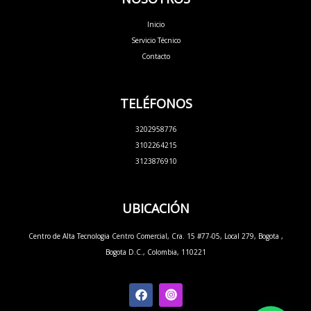
Inicio
Servicio Técnico
Contacto
TELÉFONOS
3202958776
3102264215
3123876910
UBICACIÓN
Centro de Alta Tecnologia Centro Comercial, Cra. 15 #77-05, Local 279, Bogota ,
Bogota D.C., Colombia, 110221
F
a