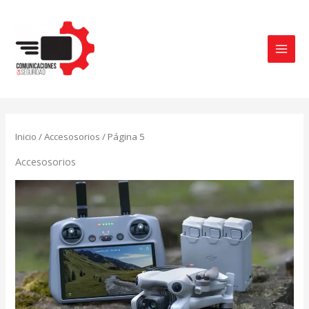
Ir
al
contenido
Ordenado
por
Inicio
/
Accesosorios
/ Página 5
los
últimos
Accesosorios