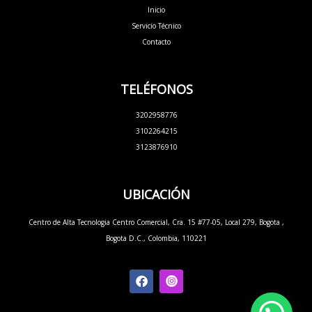
Inicio
Servicio Técnico
Contacto
TELÉFONOS
3202958776
3102264215
3123876910
UBICACIÓN
Centro de Alta Tecnologia Centro Comercial, Cra. 15 #77-05, Local 279, Bogota ,
Bogota D.C., Colombia, 110221
F
a
c
e