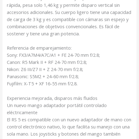
rápida, pesa solo 1,46 kg y permite disparo vertical sin
accesorios adicionales. Su cuerpo ligero tiene una capacidad
de carga de 3 kg y es compatible con cámaras sin espejo y
combinaciones de objetivos convencionales
. Es fácil de
sostener y tiene una gran potencia.
Referencia de emparejamiento:
Sony: FX3/A7M4/A7C/A1 + FE 24-70 mm f/2.8;
Canon: R5 Mark II + RF 24-70 mm f/2.8;
Nikon: Z6 III/Z7 II + Z 24-70 mm f/2.8;
Panasonic: S5M2 + 24-60 mm f/2.8;
Fujifilm: X-T5 + XF 16-55 mm f/2.8.
Experiencia mejorada, disparos más fluidos
Un nuevo mango adaptador portátil controlado
eléctricamente
El RS 5 es compatible con un nuevo adaptador de mano con
control electrónico nativo
, lo que facilita su manejo con una
sola mano. Los joysticks y botones del mango también