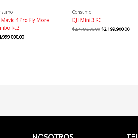
nsumo
Consumo
i Mavic 4 Pro Fly More
DJI Mini 3 RC
mbo Rc2
$
2,479,900.00
$
2,199,900.00
4,999,000.00
NOSOTROS
TE