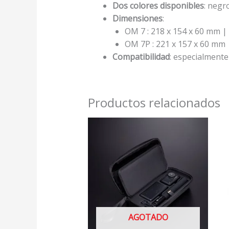
Dos colores disponibles
: negr
Dimensiones
:
OM 7 : 218 x 154 x 60 mm | 
OM 7P : 221 x 157 x 60 mm 
Compatibilidad
: especialmente
Productos relacionados
AGOTADO