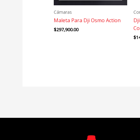
Cámaras
Co
Maleta Para Dji Osmo Action
Dj
Co
$
297,900.00
$
1