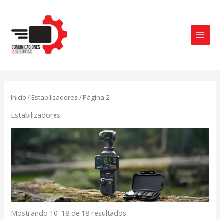
Ir
al
contenido
Ordenado
por
Inicio
/
Estabilizadores
/ Página 2
los
últimos
Estabilizadores
Mostrando 10–18 de 18 resultados