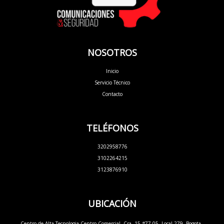
NOSOTROS
Inicio
Servicio Técnico
Contacto
TELÉFONOS
3202958776
3102264215
3123876910
UBICACIÓN
Centro de Alta Tecnologia Centro Comercial, Cra. 15 #77-05, Local 279, Bogota ,