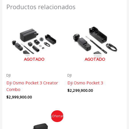
Productos relacionados
AGOTADO
AGOTADO
DJI
DJI
Dji Osmo Pocket 3 Creator
Dji Osmo Pocket 3
Combo
$
2,299,900.00
$
2,999,900.00
El
El
¡Oferta!
precio
precio
original
actual
era:
es: