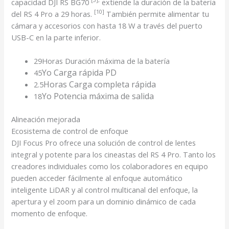
capacidad DJI RS BG70
extiende la duración de la batería
[10]
del RS 4 Pro a 29
horas.
También permite alimentar tu
cámara y accesorios con hasta 18 W a través del puerto
USB-C en la parte inferior.
29
Horas
Duración máxima de la batería
Yo
Carga rápida PD
45
Horas
Carga completa rápida
2.5
Yo
Potencia máxima de salida
18
Alineación mejorada
Ecosistema de control de enfoque
DJI Focus Pro ofrece una solución de control de lentes
integral y potente para los cineastas del RS 4 Pro. Tanto los
creadores individuales como los colaboradores en equipo
pueden acceder fácilmente al enfoque automático
inteligente LiDAR y al control multicanal del enfoque, la
apertura y el zoom para un dominio dinámico de cada
momento de enfoque.