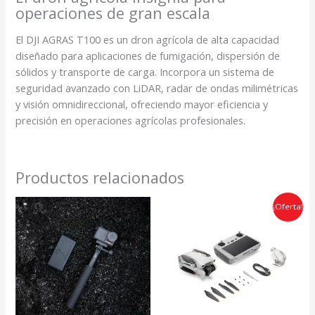
operaciones de gran escala
El DJI AGRAS T100 es un dron agrícola de alta capacidad
diseñado para aplicaciones de fumigación, dispersión de
sólidos y transporte de carga. Incorpora un sistema de
seguridad avanzado con LiDAR, radar de ondas milimétricas
y visión omnidireccional, ofreciendo mayor eficiencia y
precisión en operaciones agrícolas profesionales.
Productos relacionados
El
El
¡Oferta!
precio
preci
original
actua
era:
es:
$2,479,900.00.
$2,19