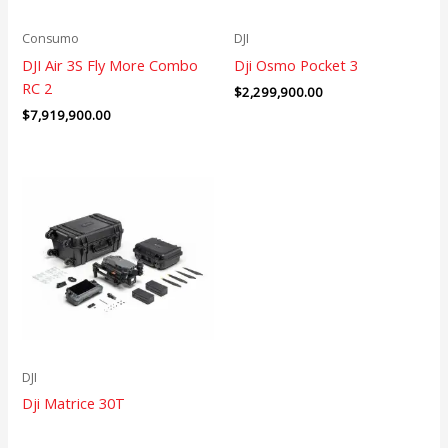
Consumo
DJI
DJI Air 3S Fly More Combo
Dji Osmo Pocket 3
RC 2
$
2,299,900.00
$
7,919,900.00
DJI
Dji Matrice 30T