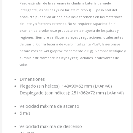
Peso estándar de la aeronave (incluida la batería de vuelo
inteligente, las hélices y una tarjeta microSD). El peso real del
producto puede variar debido a las diferencias en los materiales
del lote y a factores externos. No se requiere capacitación ni
examen para volar este producto en la mayoría de los países y
regiones. Siempre verifique las leyes y regulaciones locales antes
de usarlo. Con la batería de vuelo inteligente Plus*, la aeronave
pesará más de 249 g (aproximadamente 290 g). Siempre verifique y
cumpla estrictamente las leyes y regulaciones locales antes de
volar.
Dimensiones
Plegado (sin hélices): 148×90×62 mm (L×An×Al)
Desplegado (con hélices): 251×362×72 mm (L×An×Al)
Velocidad máxima de ascenso
5 m/s
Velocidad máxima de descenso
3,5 m/s