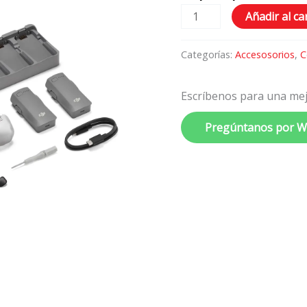
Combo
Añadir al ca
(Solo
Drone)
Categorías:
Accesosorios
,
C
cantidad
Escríbenos para una mej
Pregúntanos por 