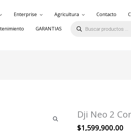
Enterprise
Agricultura
Contacto
C
Búsqueda
de
ntenimiento
GARANTIAS
productos
Dji Neo 2 Co
Dji
Neo
$
1,599,900.00
2