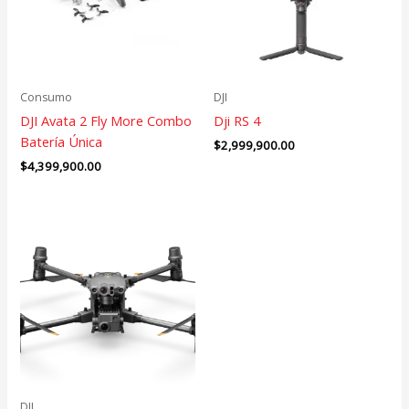
Consumo
DJI
DJI Avata 2 Fly More Combo
Dji RS 4
Batería Única
$
2,999,900.00
$
4,399,900.00
DJI